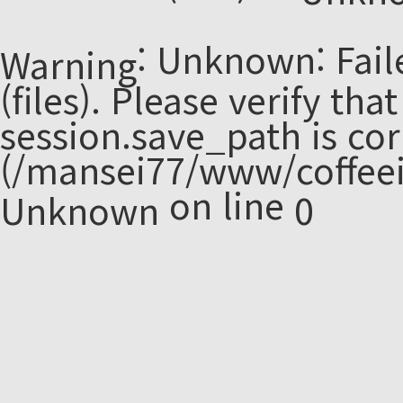
: Unknown: Fail
Warning
(files). Please verify tha
session.save_path is cor
(/mansei77/www/coffeei
on line
Unknown
0