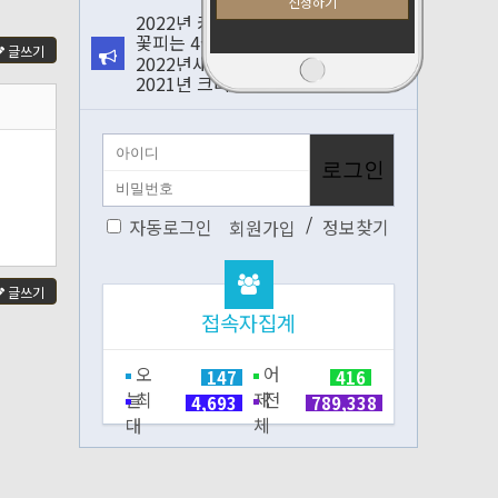
2022년 카페쇼
꽃피는 4월 꽃나들이 다…
글쓰기
2022년새해 복 많이 …
2021년 크리스마스 블…
/
자동로그인
정보찾기
회원가입
글쓰기
접속자집계
오
어
147
416
늘
최
제
전
4,693
789,338
대
체