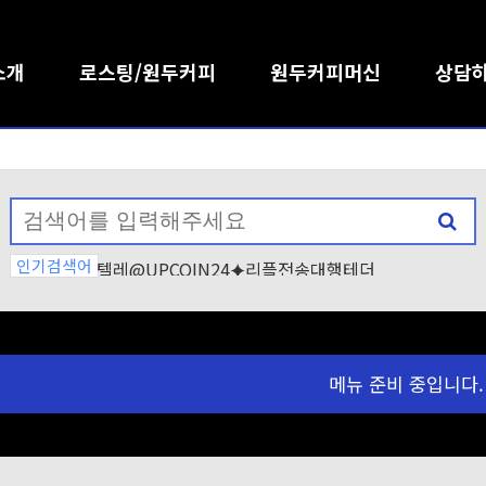
소개
로스팅/원두커피
원두커피머신
상담
인기검색어
텔레@UPCOIN24⯌리플전송대행테더
텔래그램@bitcoinsyri✺】코인원화구입해외돈현
텔레@CASHFILTER365⟡」24
금화
텔레@UPCOIN24⯌리플전송대행테더트론구매대
텔레@bitcoinsyri♦「알트코인
행
텔레@CASHFILTER365✓✓테더
메뉴 준비 중입니다.
텔레@CASHFILTER365ǃ✺횡령