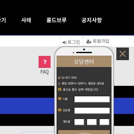
하기
사례
콜드브루
공지사항
회원가입
로그인
17
상담센터
FAQ
1:1문의
접속자
새글
02-497-7000
평일 오전9시~오후6시, 월요일~금요일
표시는 필수 입력 사항입니다.
이름
상호명
-
-
핸드폰