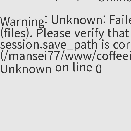
: Unknown: Fail
Warning
(files). Please verify tha
session.save_path is cor
(/mansei77/www/coffeei
on line
Unknown
0