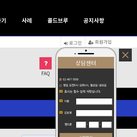
하기
사례
콜드브루
공지사항
회원가입
로그인
20
상담센터
FAQ
1:1문의
접속자
새글
02-497-7000
평일 오전9시~오후6시, 월요일~금요일
표시는 필수 입력 사항입니다.
이름
상호명
-
-
핸드폰