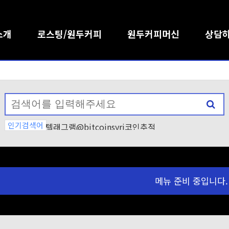
소개
로스팅/원두커피
원두커피머신
상담
인기검색어
텔래그램@bitcoinsyri코인추적
텔레@bitcoinsyri♦「알트코인
텔레@CASHFILTER365ǃ✺횡령
텔래@bitcoinsyri【」골드바믹
텔레@bitcoinsyri
텔레@UPCOIN24」➙아프리카tv돈
메뉴 준비 중입니다.
텔레bpmc55