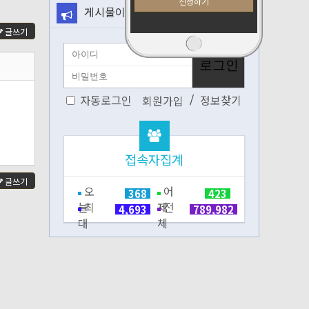
게시물이 없습니다.
글쓰기
/
자동로그인
정보찾기
회원가입
접속자집계
글쓰기
오
어
368
423
늘
최
제
전
4,693
789,982
대
체