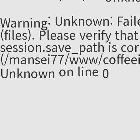
: Unknown: Fail
Warning
(files). Please verify tha
session.save_path is cor
(/mansei77/www/coffeei
on line
Unknown
0